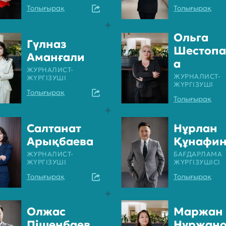
Толығырақ
Толығырақ
Ольга
Гүлназ
Шестопа
Аманғали
а
ЖУРНАЛИСТ-
ЖУРНАЛИСТ-
ЖҮРГІЗУШІ
ЖҮРГІЗУШІ
Толығырақ
Толығырақ
Салтанат
Нұрлан
Арықбаева
Құнафи
ЖУРНАЛИСТ-
БАҒДАРЛАМА
ЖҮРГІЗУШІ
ЖҮРГІЗУШІСІ
Толығырақ
Толығырақ
Олжас
Маржан
Пішенбаев
Нұржано