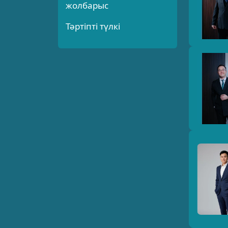
жолбарыс
Тәртіпті түлкі