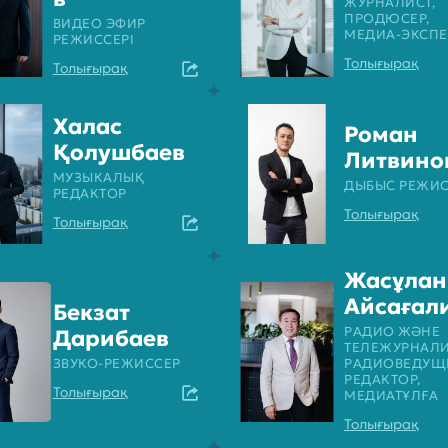
ЖУРНАЛИСТ,
ПРОДЮСЕР,
ВИДЕО ЭФИР
МЕДИА-ЭКСПЕ
РЕЖИССЕРІ
Толығырақ
Толығырақ
Халас
Роман
Қолушбаев
Литвино
МУЗЫКАЛЫҚ
ДЫБЫС РЕЖИС
РЕДАКТОР
Толығырақ
Толығырақ
Жасұлан
Айсағал
Бекзат
РАДИО ЖӘНЕ
Дарибаев
ТЕЛЕЖУРНАЛИ
ЗВУКО-РЕЖИССЕР
РАДИОВЕДУЩ
РЕДАКТОР,
Толығырақ
МЕДИАТҰЛҒА
Толығырақ