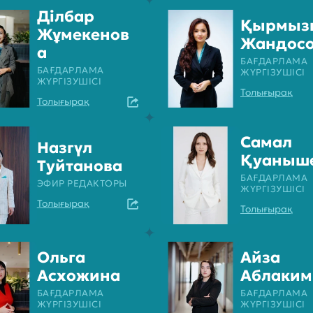
Ділбар
Қырмыз
Жұмекенов
Жандос
а
БАҒДАРЛАМА
БАҒДАРЛАМА
ЖҮРГІЗУШІСІ
ЖҮРГІЗУШІСІ
Толығырақ
Толығырақ
Самал
Назгүл
Қуаныш
Туйтанова
БАҒДАРЛАМА
ЭФИР РЕДАКТОРЫ
ЖҮРГІЗУШІСІ
Толығырақ
Толығырақ
Ольга
Айза
Асхожина
Аблаким
БАҒДАРЛАМА
БАҒДАРЛАМА
ЖҮРГІЗУШІСІ
ЖҮРГІЗУШІСІ