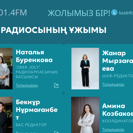
01.4FM
ЖОЛЫМЫЗ БІР!
M РАДИОСЫНЫҢ ҰЖЫМЫ
Наталья
Жанар
Буренкова
Мырзағ
ева
"JIBEK JOLY"
РАДИОАРНАСЫНЫҢ
ШЕФ-РЕДАКТ
БАСШЫСЫ
Толығырақ
Толығырақ
Бекнұр
Амина
Нұрмағанбе
Козбако
т
КООРДИНАТО
БАС РЕДАКТОР
Толығырақ