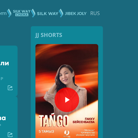
RUS
JJ SHORTS
али
ОР
ва
Р