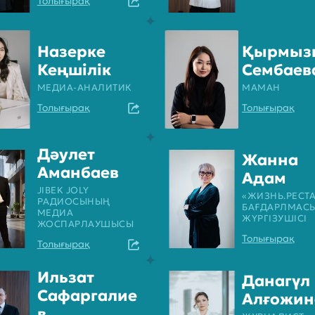
Толығырақ
Назерке
Қырмыз
Кеңшілік
Сембаев
МЕДИА-АНАЛИТИК
МАМАН
Толығырақ
Толығырақ
Дәулет
Жанна
Аманбаев
Адам
JIBEK JOLY
«ЖИЗНЬ.РЕСТА
РАДИОСЫНЫҢ
БАҒДАРЛМАС
МЕДИА
ЖҮРГІЗУШІСІ
ЖОСПАРЛАУШЫСЫ
Толығырақ
Толығырақ
Ильзат
Данагүл
Сафаргалие
Алғожин
в