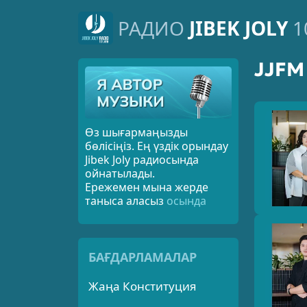
РАДИО
JIBEK JOLY
1
JJF
Өз шығармаңызды
бөлісіңіз. Ең үздік орындау
Jibek Joly радиосында
ойнатылады.
Ережемен мына жерде
таныса аласыз
осында
БАҒДАРЛАМАЛАР
Жаңа Конституция