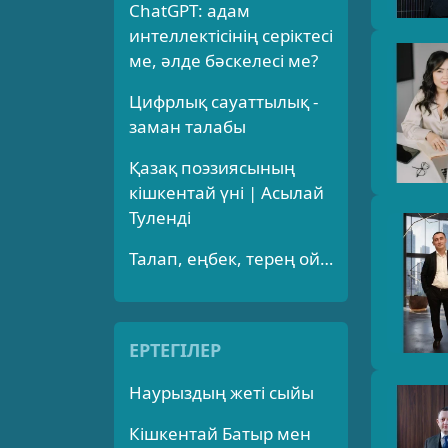
ChatGPT: адам
интеллектісінің серіктесі
ме, әлде бәскелесі ме?
Цифрлық сауаттылық -
заман талабы
Қазақ поэзиясының
кішкентай үні | Асылай
Туленді
Талап, еңбек, терең ой…
ЕРТЕГІЛЕР
Наурыздың жеті сыйы
Кішкентай Батыр мен