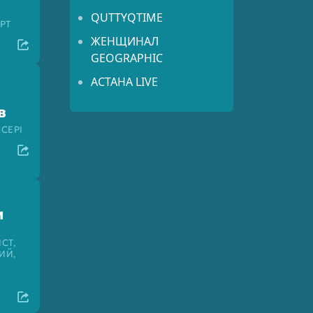
QUTTYQTIME
РТ
ЖЕНЩИНАЛ
GEOGRAPHIC
АСТАНА LIVE
в
СЕРІ
и
СТ,
ИЙ,