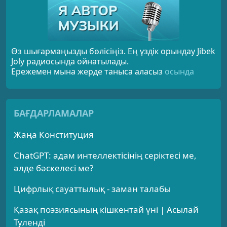
Өз шығармаңызды бөлісіңіз. Ең үздік орындау Jibek
Joly радиосында ойнатылады.
Ережемен мына жерде таныса аласыз
осында
БАҒДАРЛАМАЛАР
Жаңа Конституция
ChatGPT: адам интеллектісінің серіктесі ме,
әлде бәскелесі ме?
Цифрлық сауаттылық - заман талабы
Қазақ поэзиясының кішкентай үні | Асылай
Туленді