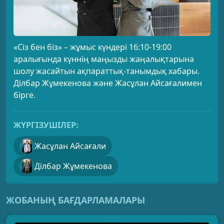
«Сіз бен біз» – жұмыс күндері 16:10-19:00
аралығында күннің маңызды жаңалықтарына
шолу жасайтын ақпараттық-танымдық хабары.
Ділбар Жұмекенова және Жасұлан Айсағалимен
бірге.
ЖҮРГІЗУШІЛЕР:
Жасұлан Айсағали
Ділбар Жұмекенова
ЖОБАНЫҢ БАҒДАРЛАМАЛАРЫ