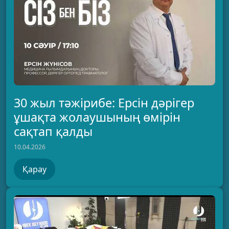
30 жыл тәжірибе: Ерсін дәрігер
ұшақта жолаушының өмірін
сақтап қалды
10.04.2026
Қарау