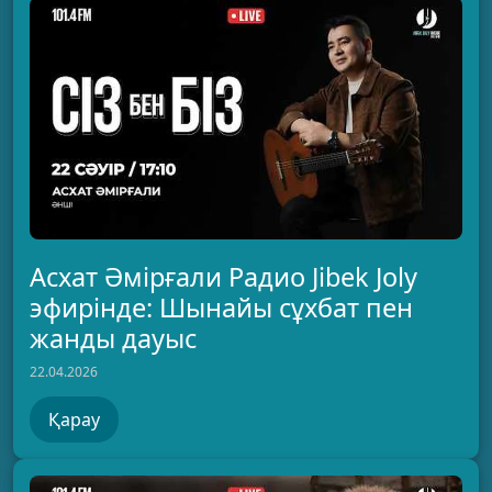
Асхат Әмірғали Радио Jibek Joly
эфирінде: Шынайы сұхбат пен
жанды дауыс
22.04.2026
Қарау