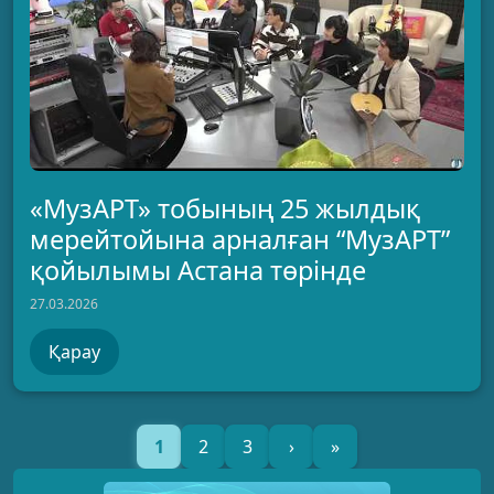
«МузАРТ» тобының 25 жылдық
мерейтойына арналған “МузАРТ”
қойылымы Астана төрінде
27.03.2026
Қарау
1
2
3
›
»