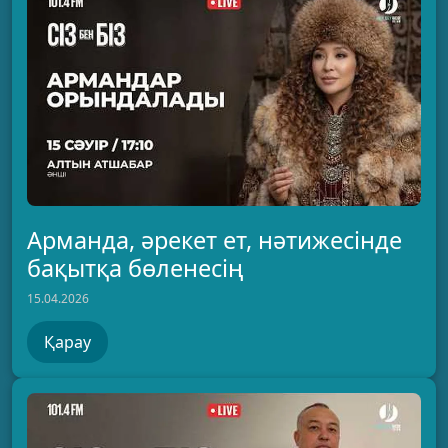
Арманда, әрекет ет, нәтижесінде
бақытқа бөленесің
15.04.2026
Қарау