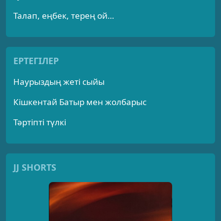
Талап, еңбек, терең ой…
ЕРТЕГІЛЕР
Наурыздың жеті сыйы
Кішкентай Батыр мен жолбарыс
Тәртіпті түлкі
JJ SHORTS