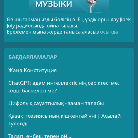
Өз шығармаңызды бөлісіңіз. Ең үздік орындау Jibek
Joly радиосында ойнатылады.
Ережемен мына жерде таныса аласыз
осында
БАҒДАРЛАМАЛАР
Жаңа Конституция
ChatGPT: адам интеллектісінің серіктесі ме,
әлде бәскелесі ме?
Цифрлық сауаттылық - заман талабы
Қазақ поэзиясының кішкентай үні | Асылай
Туленді
Талап, еңбек, терең ой…