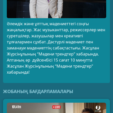
Әлемдік және ұлттық мәдениеттегі соңғы
жаңалықтар. Жас музыканттар, режиссерлер мен
суретшілер, жазушылар мен креативті
тұлғалармен сұхбат. Дәстүрлі мәдениет пен
заманауи мәдениеттің сабақтастығы. Жасұлан
Жүрсінұлының “Мәдени трендтер” хабарында.
Аптаның әр дүйсенбісі 15 сағат 10 минутта
Жасұлан Жүрсінұлының “Мәдени трендтер”
хабарында!
ЖОБАНЫҢ БАҒДАРЛАМАЛАРЫ