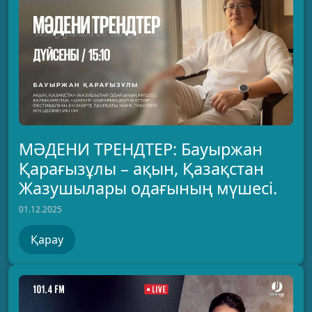
МӘДЕНИ ТРЕНДТЕР: Бауыржан
Қарағызұлы – ақын, Қазақстан
Жазушылары одағының мүшесі.
01.12.2025
Қарау