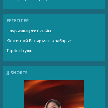
ЕРТЕГІЛЕР
Наурыздың жеті сыйы
Кішкентай Батыр мен жолбарыс
Тәртіпті түлкі
JJ SHORTS