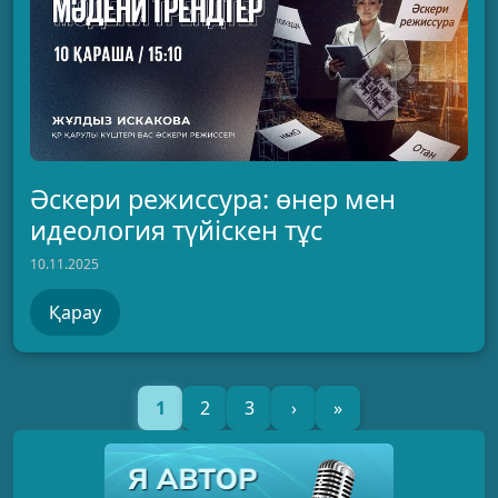
Әскери режиссура: өнер мен
идеология түйіскен тұс
10.11.2025
Қарау
1
2
3
›
»