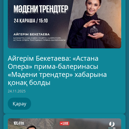
Айгерім Бекетаева: «Астана
Опера» прима-балеринасы
«Мәдени трендтер» хабарына
қонақ болды
24.11.2025
Қарау