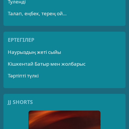
Туленді
Талап, еңбек, терең ой…
ЕРТЕГІЛЕР
Наурыздың жеті сыйы
Кішкентай Батыр мен жолбарыс
Тәртіпті түлкі
JJ SHORTS