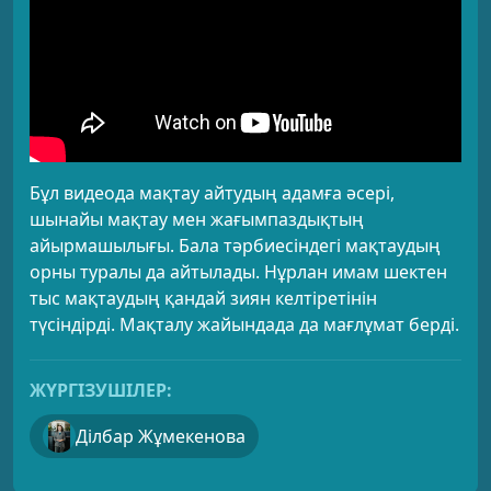
Бұл видеода мақтау айтудың адамға әсері,
шынайы мақтау мен жағымпаздықтың
айырмашылығы. Бала тәрбиесіндегі мақтаудың
орны туралы да айтылады. Нұрлан имам шектен
тыс мақтаудың қандай зиян келтіретінін
түсіндірді. Мақталу жайындада да мағлұмат берді.
ЖҮРГІЗУШІЛЕР:
Ділбар Жұмекенова