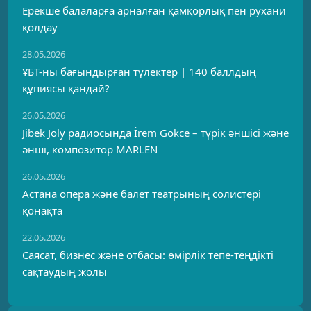
Ерекше балаларға арналған қамқорлық пен рухани
қолдау
28.05.2026
ҰБТ-ны бағындырған түлектер | 140 баллдың
құпиясы қандай?
26.05.2026
Jibek Joly радиосында İrem Gokce – түрік әншісі және
әнші, композитор MARLEN
26.05.2026
Астана опера және балет театрының солистері
қонақта
22.05.2026
Саясат, бизнес және отбасы: өмірлік тепе-теңдікті
сақтаудың жолы