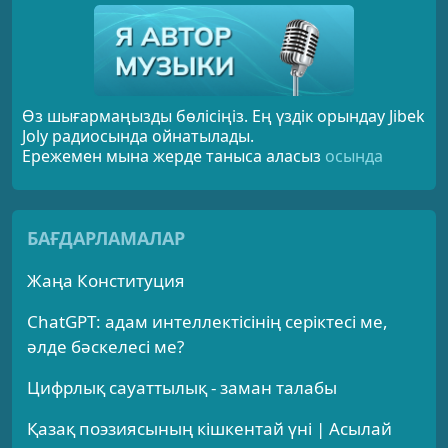
Өз шығармаңызды бөлісіңіз. Ең үздік орындау Jibek
Joly радиосында ойнатылады.
Ережемен мына жерде таныса аласыз
осында
БАҒДАРЛАМАЛАР
Жаңа Конституция
ChatGPT: адам интеллектісінің серіктесі ме,
әлде бәскелесі ме?
Цифрлық сауаттылық - заман талабы
Қазақ поэзиясының кішкентай үні | Асылай