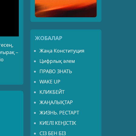
ЖОБАЛАР
тесең,
Жаңа Конституция
ығырақ –
io
Цифрлық әлем
ПРАВО ЗНАТЬ
WAKE UP
КЛИКБЕЙТ
ЖАҢАЛЫҚТАР
ЖИЗНЬ. РЕСТАРТ
КИЕЛІ КЕҢІСТІК
СІЗ БЕН БІЗ