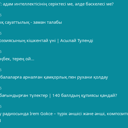
: адам интеллектісінің серіктесі ме, әлде бәскелесі ме?
6
қ сауаттылық - заман талабы
6
оэзиясының кішкентай үні | Асылай Туленді
6
еңбек, терең ой…
6
 балаларға арналған қамқорлық пен рухани қолдау
6
 бағындырған түлектер | 140 баллдың құпиясы қандай?
6
oly радиосында İrem Gokce – түрік әншісі және әнші, композит
N