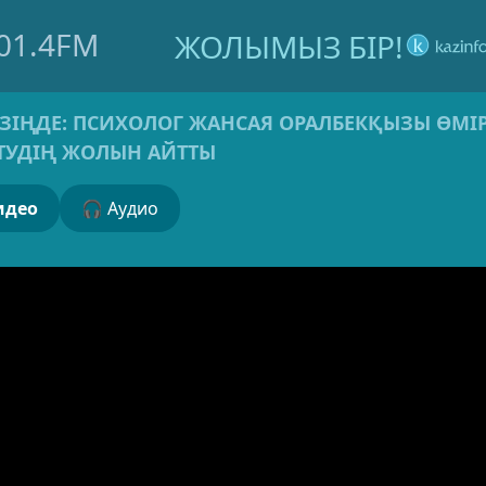
01.4FM
ЖОЛЫМЫЗ БІР!
ӨЗІҢДЕ: ПСИХОЛОГ ЖАНСАЯ ОРАЛБЕКҚЫЗЫ ӨМІ
ТУДІҢ ЖОЛЫН АЙТТЫ
 Видео
🎧 Аудио