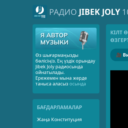
РАДИО
JIBEK JOLY
1
КІЛТ 
ӨЗГЕР
🎥
Өз шығармаңызды
бөлісіңіз. Ең үздік орындау
Jibek Joly радиосында
ойнатылады.
Ережемен мына жерде
таныса аласыз
осында
БАҒДАРЛАМАЛАР
Жаңа Конституция