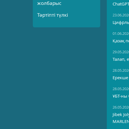
жолбарыс
ChatGPT
Тәртіпті түлкі
23.06.202
Цифрлы
01.06.202
Қазақ п
29.05.202
Талап, 
28.05.202
Ерекше
28.05.202
ҰБТ-ны
26.05.202
Jibek J
MARLE