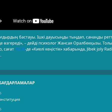
ағдырдың бастауы. Ішкі дауысыңды тыңдап, санаңды рет
де өзгереді», – дейді психолог Жансая Оралбекқызы. Тол
р, сағат
15:10
-де «Киелі кеңістік» хабарында, Jibek joly Rad
.
 БАҒДАРЛАМАЛАР
6
онституция
6