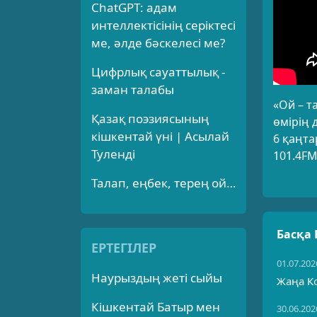
ChatGPT: адам
интеллектісінің серіктесі
ме, әлде бәскелесі ме?
Цифрлық сауаттылық -
заман талабы
«Ой – т
Қазақ поэзиясының
өмірің 
кішкентай үні | Асылай
6 қаңта
Туленді
101.4FM
Талап, еңбек, терең ой…
Басқа
ЕРТЕГІЛЕР
01.07.202
Наурыздың жеті сыйы
Жаңа К
Кішкентай Батыр мен
30.06.202