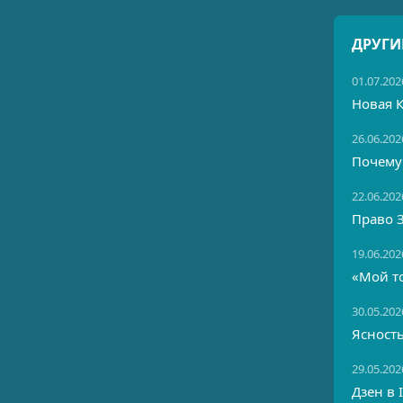
ДРУГИ
01.07.202
Новая 
26.06.202
Почему
22.06.202
Право 
19.06.202
«Мой т
30.05.202
Ясность
29.05.202
Дзен в 