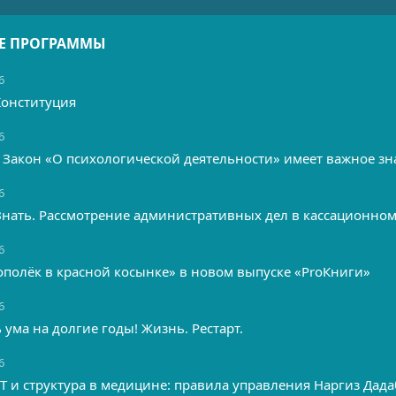
Е ПРОГРАММЫ
6
Конституция
6
 Закон «О психологической деятельности» имеет важное зн
6
Знать. Рассмотрение административных дел в кассационном
6
ополёк в красной косынке» в новом выпуске «ProКниги»
6
 ума на долгие годы! Жизнь. Рестарт.
6
IT и структура в медицине: правила управления Наргиз Дад