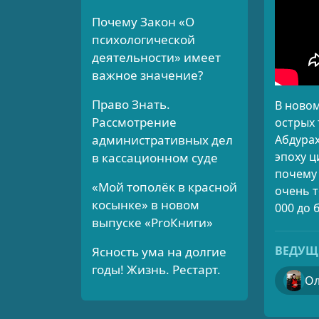
Почему Закон «О
психологической
деятельности» имеет
важное значение?
Право Знать.
В новом
Рассмотрение
острых 
административных дел
Абдурах
эпоху ц
в кассационном суде
почему
«Мой тополёк в красной
очень т
косынке» в новом
000 до 
выпуске «ProКниги»
ВЕДУЩ
Ясность ума на долгие
годы! Жизнь. Рестарт.
Ол