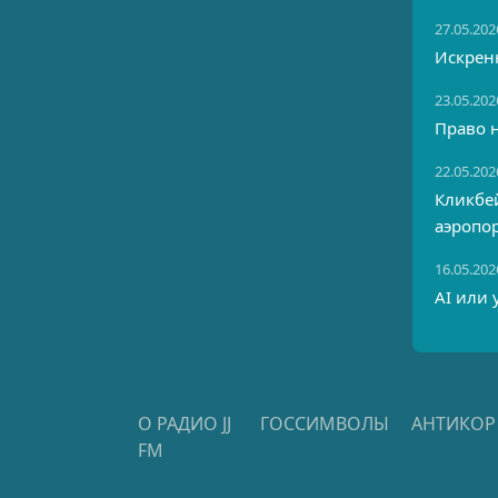
27.05.202
Искрен
23.05.202
Право н
22.05.202
Кликбей
аэропо
16.05.202
AI или 
О РАДИО JJ
ГОССИМВОЛЫ
АНТИКОР
FM