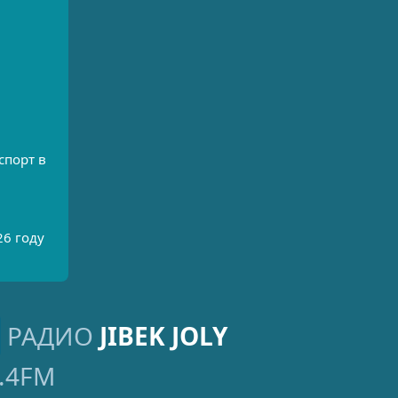
спорт в
26 году
РАДИО
JIBEK JOLY
.4FM