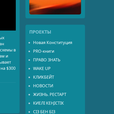
ПРОЕКТЫ
ых
Новая Конституция
ан
 схемы в
PRO-книги
ам и
ПРАВО ЗНАТЬ
ывает
 на $300
WAKE UP
КЛИКБЕЙТ
НОВОСТИ
ЖИЗНЬ. РЕСТАРТ
КИЕЛІ КЕҢІСТІК
СІЗ БЕН БІЗ