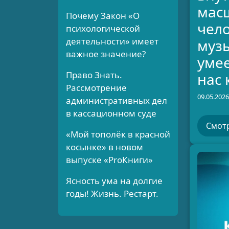
мас
Почему Закон «О
чело
психологической
деятельности» имеет
музы
важное значение?
уме
Право Знать.
нас 
Рассмотрение
09.05.2026
административных дел
в кассационном суде
Смот
«Мой тополёк в красной
косынке» в новом
выпуске «ProКниги»
Ясность ума на долгие
годы! Жизнь. Рестарт.