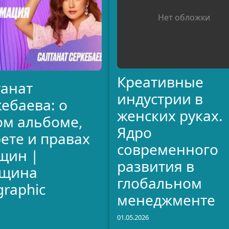
Нет обложки
Креативные
танат
индустрии в
ебаева: о
женских руках.
ом альбоме,
Ядро
ете и правах
современного
щин |
развития в
щина
глобальном
raphic
менеджменте
01.05.2026