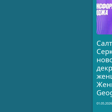
Сал
Серк
нов
декр
жен
Жен
Geog
01.05.2026