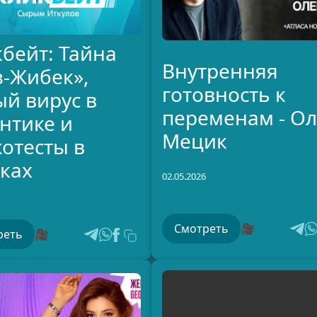
бейт: Тайна
Внутренняя
з-Жибек»,
готовность к
й вирус в
переменам - Ол
нтике и
Мецик
отесты в
ках
02.05.2026
Смотреть
🎥
реть
🎥