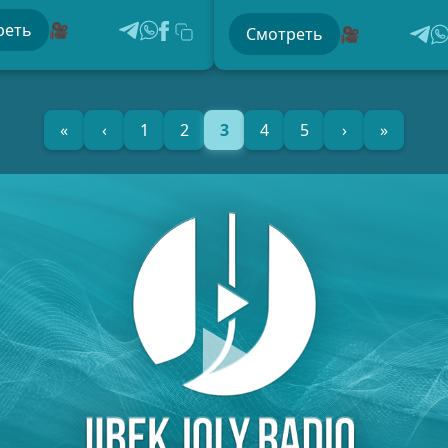
реть
🎥
Смотреть
🎥
«
‹
1
2
3
4
5
›
»