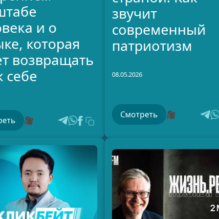
штабе
звучит
века и о
современный
ке, которая
патриотизм
ет возвращать
к себе
08.05.2026
Смотреть
🎥
реть
🎥