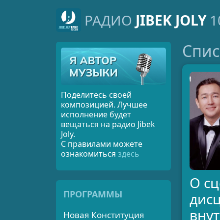
РАДИО
JIBEK JOLY
1
Спис
Поделитесь своей
композицией. Лучшее
исполнение будет
вещаться на радио Jibek
Joly.
С правилами можете
ознакомиться
здесь
О сц
ПРОГРАММЫ
дис
вну
Новая Конституция