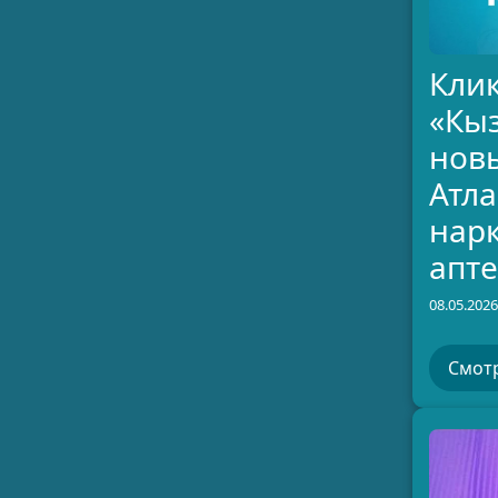
Клик
«Кы
новы
Атла
нарк
апте
08.05.2026
Смот