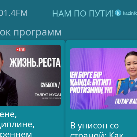
01.4FM
НАМ ПО ПУТИ!
ок программ
ене,
циплине,
В унисон со
треннем
страной: Как